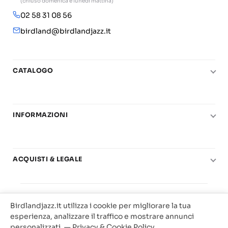
(chiuso domenica e lunedì mattina)
02 58 31 08 56
birdland@birdlandjazz.it
CATALOGO
Pianoforte
Chitarra
INFORMAZIONI
Fiati
Le nostre scuole di musica
Basso e contrabbasso
Carta del Docente
Basi play-along
ACQUISTI & LEGALE
Contatti
Real Books
Diritto di recesso
Il mio account
Big Band
© 2025 Vendita Metodi e Spartiti Musicali Libreria
Condizioni di utilizzo
Offerte
Birdlandjazz.it utilizza i cookie per migliorare la tua
Birdland Milano. P.Iva 12093700156
Privacy & Cookie
esperienza, analizzare il traffico e mostrare annunci
Web Agency Milano
personalizzati. —
Privacy & Cookie Policy