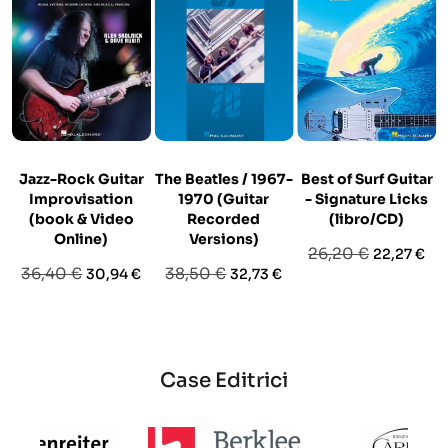
Jazz-Rock Guitar
The Beatles / 1967-
Best of Surf Guitar
Improvisation
1970 (Guitar
- Signature Licks
(book & Video
Recorded
(libro/CD)
Online)
Versions)
Prezzo
Prezzo
26,20 €
22,27 €
Prezzo
Prezzo
Prezzo
Prezzo
36,40 €
38,50 €
30,94 €
32,73 €
base
base
base
Case Editrici