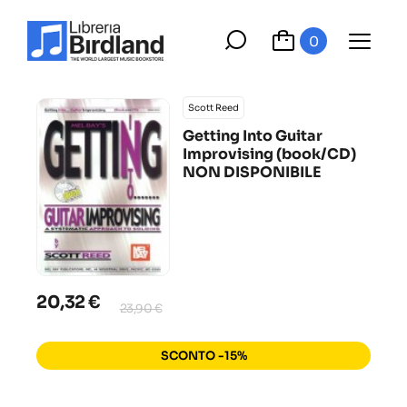
0
Scott Reed
Getting Into Guitar
Improvising (book/CD)
NON DISPONIBILE
20,32 €
23,90 €
SCONTO -15%