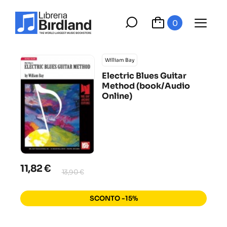
0
William Bay
Electric Blues Guitar
Method (book/Audio
Online)
11,82 €
13,90 €
SCONTO -15%