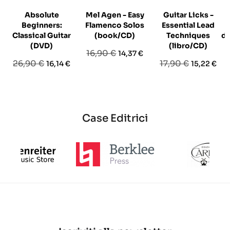
Absolute
Mel Agen - Easy
Guitar Licks -
Beginners:
Flamenco Solos
Essential Lead
Classical Guitar
(book/CD)
Techniques
d
(DVD)
(libro/CD)
Prezzo
Prezzo
16,90 €
14,37 €
Prezzo
Prezzo
Prezzo
Prezzo
26,90 €
17,90 €
16,14 €
15,22 €
base
base
base
Case Editrici