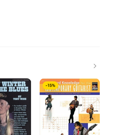
-15%
-35%
In saldo!