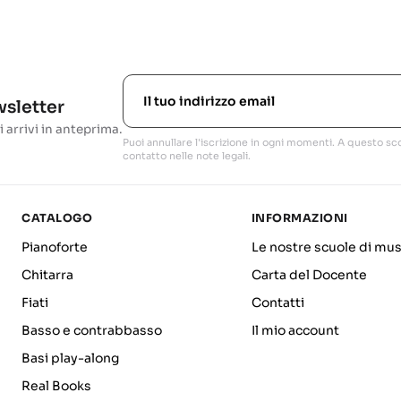
ewsletter
i arrivi in anteprima.
Puoi annullare l'iscrizione in ogni momenti. A questo sco
contatto nelle note legali.
CATALOGO
INFORMAZIONI
Pianoforte
Le nostre scuole di mus
Chitarra
Carta del Docente
Fiati
Contatti
Basso e contrabbasso
Il mio account
Basi play-along
Real Books