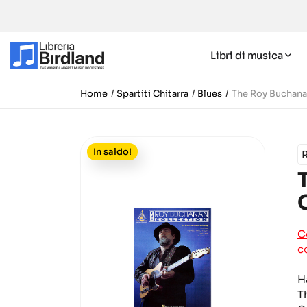
Libri di musica
Home
Spartiti Chitarra
Blues
The Roy Buchana
In saldo!
C
c
H
T