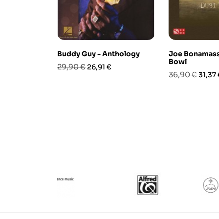
Buddy Guy - Anthology
Joe Bonamass
Bowl
Prezzo
Prezzo
29,90 €
26,91 €
Prezzo
Prezz
36,90 €
31,37 
base
base