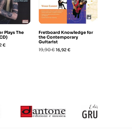
r Plays The
Fretboard Knowledge for
Lick Library
/CD)
the Contemporary
Techniques:
Guitarist
Blues Runs 
zo
2 €
Prezzo
Prezzo
Prezzo
Pre
19,90 €
33,90 €
16,92 €
22,
base
base