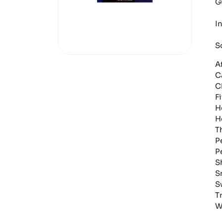
G
I
S
A
C
C
F
H
H
T
P
P
S
S
S
T
W