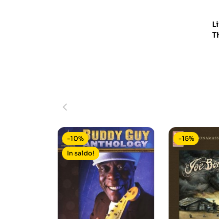
L
T
-10%
-15%
In saldo!