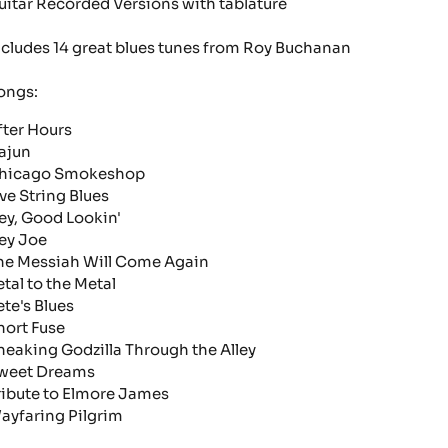
uitar Recorded Versions with tablature
ncludes 14 great blues tunes from Roy Buchanan
ongs:
fter Hours
ajun
hicago Smokeshop
ive String Blues
ey, Good Lookin'
ey Joe
he Messiah Will Come Again
etal to the Metal
ete's Blues
hort Fuse
neaking Godzilla Through the Alley
weet Dreams
ribute to Elmore James
ayfaring Pilgrim