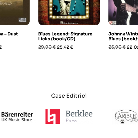
a – Dust
Blues Legend: Signature
Johnny Winte
Licks (book/CD)
Blues (book
o
Prezzo
Prezzo
Prezzo
Prez
29,90 €
25,90 €
€
25,42 €
22,0
base
base
Case Editrici