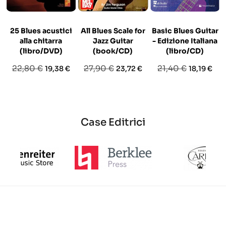
25 Blues acustici
All Blues Scale for
Basic Blues Guitar
alla chitarra
Jazz Guitar
- Edizione Italiana
(libro/DVD)
(book/CD)
(libro/CD)
Prezzo
Prezzo
Prezzo
Prezzo
Prezzo
Prezzo
22,80 €
27,90 €
21,40 €
19,38 €
23,72 €
18,19 €
base
base
base
Case Editrici