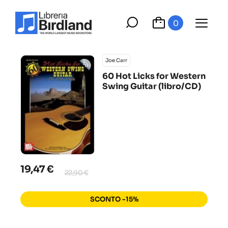
0
Joe Carr
60 Hot Licks for Western
Swing Guitar (libro/CD)
19,47 €
22,90 €
SCONTO -15%