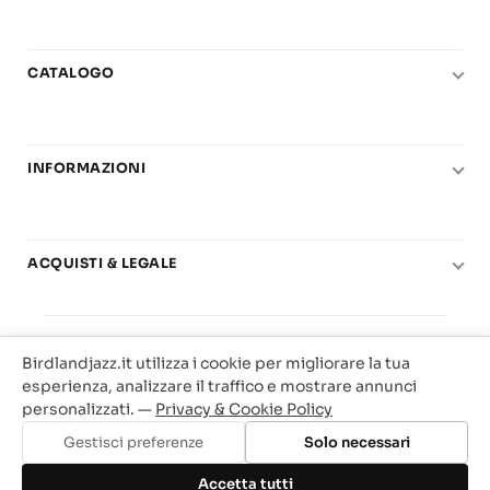
CATALOGO
Pianoforte
Chitarra
INFORMAZIONI
Fiati
Le nostre scuole di musica
Basso e contrabbasso
Carta del Docente
Basi play-along
ACQUISTI & LEGALE
Contatti
Real Books
Diritto di recesso
Il mio account
Big Band
© 2025 Vendita Metodi e Spartiti Musicali Libreria
Condizioni di utilizzo
Offerte
Birdlandjazz.it utilizza i cookie per migliorare la tua
Birdland Milano. P.Iva 12093700156
Privacy & Cookie
esperienza, analizzare il traffico e mostrare annunci
Web Agency Milano
personalizzati. —
Privacy & Cookie Policy
Traccia il tuo ordine
Gestisci preferenze
Solo necessari
Aggiungi al carrello
Accetta tutti