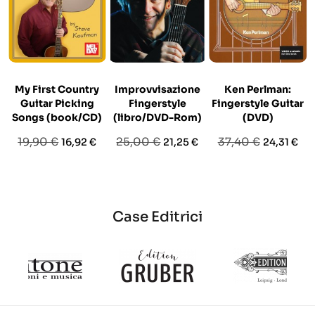
My First Country
Improvvisazione
Ken Perlman:
Guitar Picking
Fingerstyle
Fingerstyle Guitar
Songs (book/CD)
(libro/DVD-Rom)
(DVD)
Prezzo
Prezzo
Prezzo
Prezzo
Prezzo
Prezzo
19,90 €
25,00 €
37,40 €
16,92 €
21,25 €
24,31 €
base
base
base
Case Editrici