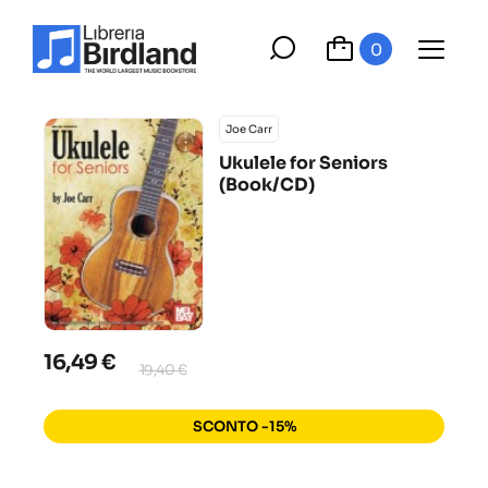
0
Joe Carr
Ukulele for Seniors
(Book/CD)
16,49 €
19,40 €
SCONTO -15%