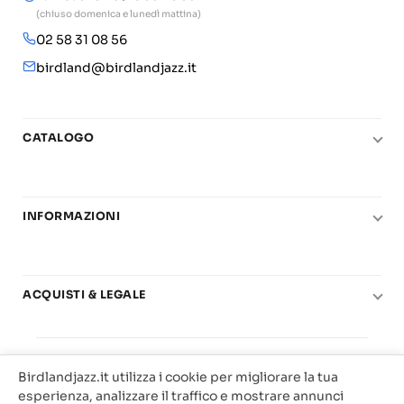
(chiuso domenica e lunedì mattina)
02 58 31 08 56
birdland@birdlandjazz.it
CATALOGO
Pianoforte
Chitarra
INFORMAZIONI
Fiati
Le nostre scuole di musica
Basso e contrabbasso
Carta del Docente
Basi play-along
ACQUISTI & LEGALE
Contatti
Real Books
Diritto di recesso
Il mio account
Big Band
© 2025 Vendita Metodi e Spartiti Musicali Libreria
Condizioni di utilizzo
Offerte
Birdlandjazz.it utilizza i cookie per migliorare la tua
Birdland Milano. P.Iva 12093700156
Privacy & Cookie
esperienza, analizzare il traffico e mostrare annunci
Web Agency Milano