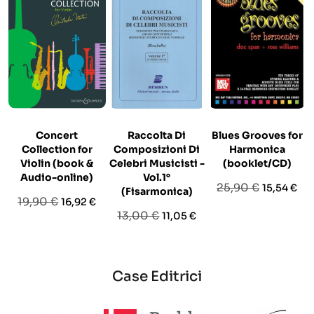
Concert
Raccolta Di
Blues Grooves for
Collection for
Composizioni Di
Harmonica
Violin (book &
Celebri Musicisti -
(booklet/CD)
Audio-online)
Vol.1°
Prezzo
Prezzo
25,90 €
15,54 €
(Fisarmonica)
Prezzo
Prezzo
19,90 €
16,92 €
base
Prezzo
Prezzo
13,00 €
11,05 €
base
base
Case Editrici