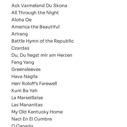
Ack Varmeland Du Skona
All Through the Night
Aloha Oe
America the Beautiful
Arirang
Battle Hymn of the Republic
Czardas
Du, Du liegst mir am Herzen
Feng Yang
Greensleeves
Hava Nagila
Herr Roloff's Farewell
Kum Ba Yah
La Marseillaise
Las Mananitas
My Old Kentucky Home
Naci En El Cumbre
O Canada