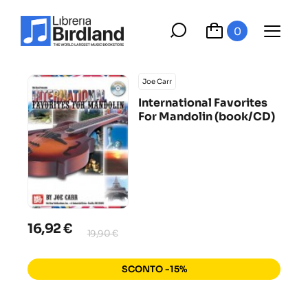
0
Joe Carr
International Favorites
For Mandolin (book/CD)
16,92 €
19,90 €
SCONTO -15%