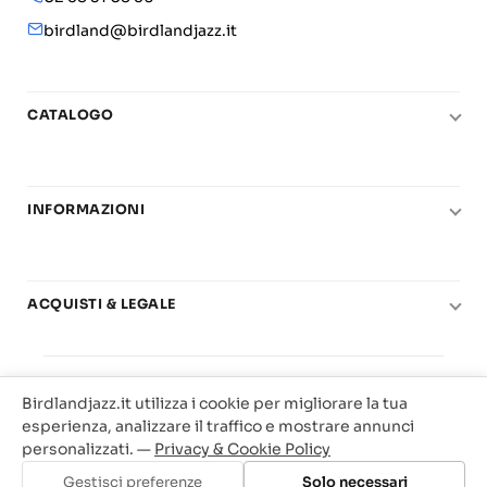
birdland@birdlandjazz.it
CATALOGO
Pianoforte
Chitarra
INFORMAZIONI
Fiati
Le nostre scuole di musica
Basso e contrabbasso
Carta del Docente
Basi play-along
ACQUISTI & LEGALE
Contatti
Real Books
Diritto di recesso
Il mio account
Big Band
© 2025 Vendita Metodi e Spartiti Musicali Libreria
Condizioni di utilizzo
Offerte
Birdlandjazz.it utilizza i cookie per migliorare la tua
Birdland Milano. P.Iva 12093700156
Privacy & Cookie
esperienza, analizzare il traffico e mostrare annunci
Web Agency Milano
personalizzati. —
Privacy & Cookie Policy
Traccia il tuo ordine
Gestisci preferenze
Solo necessari
Aggiungi al carrello