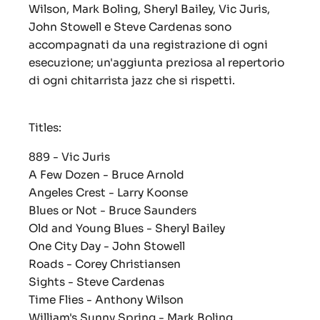
Wilson, Mark Boling, Sheryl Bailey, Vic Juris,
John Stowell e Steve Cardenas sono
accompagnati da una registrazione di ogni
esecuzione;
un'aggiunta preziosa al repertorio
di ogni chitarrista jazz che si rispetti.
Titles:
889
- Vic Juris
A Few Dozen
- Bruce Arnold
Angeles Crest
- Larry Koonse
Blues or Not
- Bruce Saunders
Old and Young Blues
- Sheryl Bailey
One City Day
- John Stowell
Roads
- Corey Christiansen
Sights
- Steve Cardenas
Time Flies
- Anthony Wilson
William's Sunny Spring
- Mark Boling