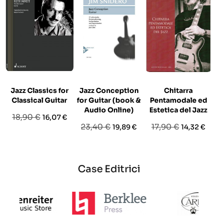
Jazz Classics for
Jazz Conception
Chitarra
Classical Guitar
for Guitar (book &
Pentamodale ed
Audio Online)
Estetica del Jazz
Prezzo
Prezzo
18,90 €
16,07 €
Prezzo
Prezzo
Prezzo
Prezzo
23,40 €
17,90 €
19,89 €
14,32 €
base
base
base
Case Editrici