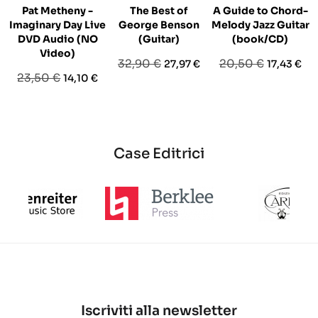
Pat Metheny -
The Best of
A Guide to Chord-
Imaginary Day Live
George Benson
Melody Jazz Guitar
DVD Audio (NO
(Guitar)
(book/CD)
Video)
Prezzo
Prezzo
Prezzo
Prezzo
32,90 €
20,50 €
27,97 €
17,43 €
Prezzo
Prezzo
23,50 €
14,10 €
base
base
base
Case Editrici
Iscriviti alla newsletter