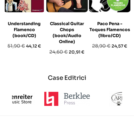
Understanding
Classical Guitar
Paco Pena -
Flamenco
Chops
Toques Flamencos
(book/CD)
(book/Audio
(libro/CD)
Online)
Prezzo
Prezzo
Prezzo
Prezzo
51,90 €
28,90 €
44,12 €
24,57 €
Prezzo
Prezzo
24,60 €
20,91 €
base
base
base
Case Editrici