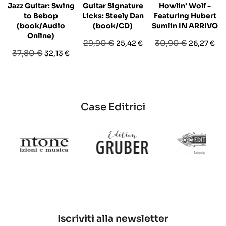
Jazz Guitar: Swing
Guitar Signature
Howlin' Wolf -
to Bebop
Licks: Steely Dan
Featuring Hubert
(book/Audio
(book/CD)
Sumlin IN ARRIVO
Online)
Prezzo
Prezzo
Prezzo
Prezzo
29,90 €
30,90 €
25,42 €
26,27 €
Prezzo
Prezzo
37,80 €
32,13 €
base
base
base
Case Editrici
Iscriviti alla newsletter