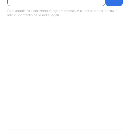
Puoi annullare l'iscrizione in ogni momenti. A questo scopo, cerca le
info di contatto nelle note legali.