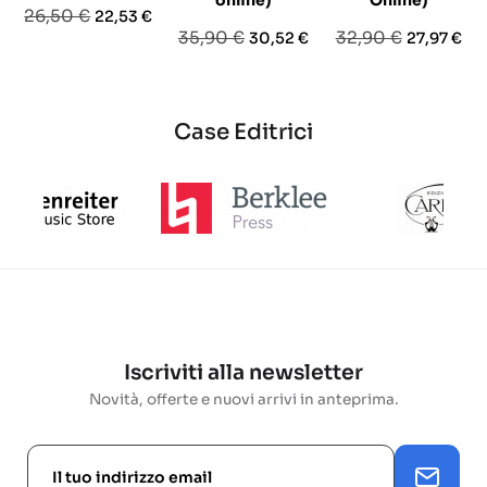
online)
Online)
Prezzo
Prezzo
26,50 €
22,53 €
Prezzo
Prezzo
Prezzo
Prezzo
35,90 €
32,90 €
30,52 €
27,97 €
base
base
base
Case Editrici
Iscriviti alla newsletter
Novità, offerte e nuovi arrivi in anteprima.