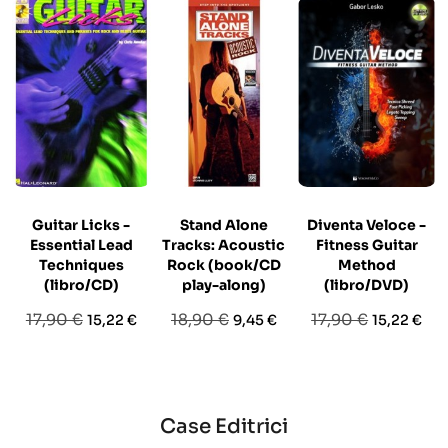
Guitar Licks -
Stand Alone
Diventa Veloce -
Essential Lead
Tracks: Acoustic
Fitness Guitar
Techniques
Rock (book/CD
Method
(libro/CD)
play-along)
(libro/DVD)
Prezzo
Prezzo
Prezzo
Prezzo
Prezzo
Prezzo
17,90 €
18,90 €
17,90 €
15,22 €
9,45 €
15,22 €
base
base
base
Case Editrici