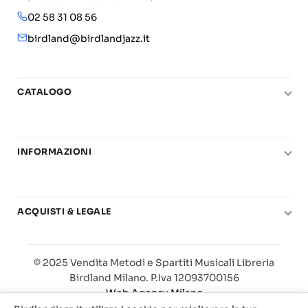
02 58 31 08 56
birdland@birdlandjazz.it
CATALOGO
Pianoforte
Chitarra
INFORMAZIONI
Fiati
Le nostre scuole di musica
Basso e contrabbasso
Carta del Docente
Basi play-along
ACQUISTI & LEGALE
Contatti
Real Books
Diritto di recesso
Il mio account
Big Band
© 2025 Vendita Metodi e Spartiti Musicali Libreria
Condizioni di utilizzo
Offerte
Birdland Milano. P.Iva 12093700156
Privacy & Cookie
Web Agency Milano
Traccia il tuo ordine