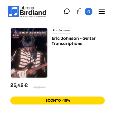
0
Eric Johnson
Eric Johnson - Guitar
Transcriptions
25,42 €
29,90 €
SCONTO -15%