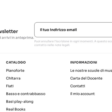
ewsletter
i arrivi in anteprima.
Puoi annullare l'iscrizione in ogni momenti. A questo sco
contatto nelle note legali.
CATALOGO
INFORMAZIONI
Pianoforte
Le nostre scuole di mus
Chitarra
Carta del Docente
Fiati
Contatti
Basso e contrabbasso
Il mio account
Basi play-along
Real Books