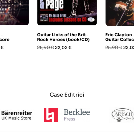
 -
Guitar Licks of the Brit-
Eric Clapton 
core
Rock Heroes (book/CD)
Guitar Colle
o
Prezzo
Prezzo
Prezzo
Prez
25,90 €
25,90 €
 €
22,02 €
22,0
base
base
Case Editrici