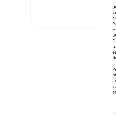
Un
gr
ca
cl
P
H
S
D
t
e
de
P
b
a
su
e
I