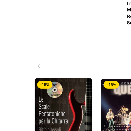
I
M
R
S
-15%
-15%