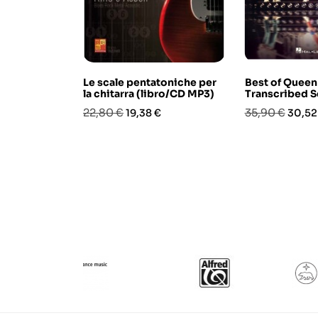
Le scale pentatoniche per
Best of Queen
la chitarra (libro/CD MP3)
Transcribed S
Prezzo
Prezzo
Prezzo
Prezz
22,80 €
35,90 €
19,38 €
30,52
base
base