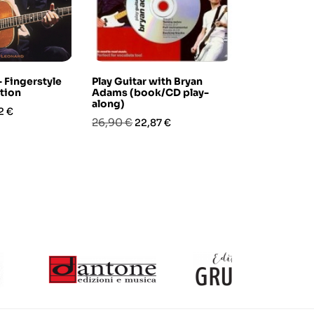
- Fingerstyle
Play Guitar with Bryan
The Doors: 
ction
Adams (book/CD play-
One (book/
along)
zo
Prezzo
Prez
21,90 €
2 €
18,6
Prezzo
Prezzo
26,90 €
22,87 €
base
base