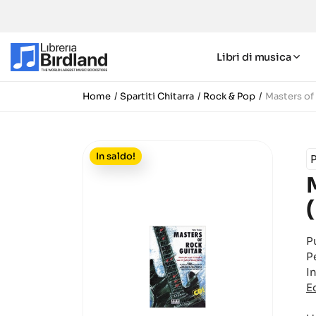
Libri di musica
Home
Spartiti Chitarra
Rock & Pop
Masters of
In saldo!
P
P
P
I
E