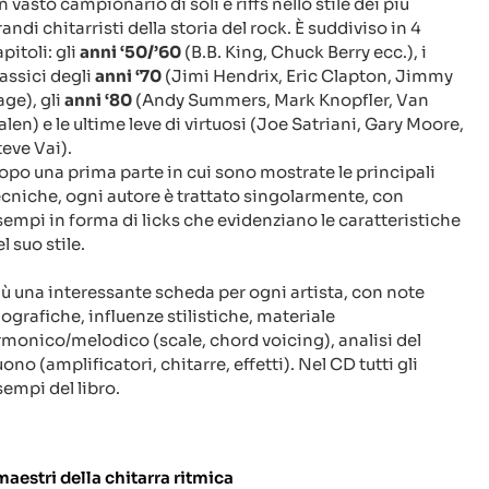
 vasto campionario di soli e riffs nello stile dei più
andi chitarristi della storia del rock. È suddiviso in 4
pitoli: gli
anni ‘50/’60
(B.B. King, Chuck Berry ecc.), i
assici degli
anni ‘70
(Jimi Hendrix, Eric Clapton, Jimmy
age), gli
anni ‘80
(Andy Summers, Mark Knopfler, Van
alen) e le ultime leve di virtuosi (Joe Satriani, Gary Moore,
teve Vai).
opo una prima parte in cui sono mostrate le principali
ecniche, ogni autore è trattato singolarmente, con
sempi in forma di licks che evidenziano le caratteristiche
l suo stile.
iù una interessante scheda per ogni artista, con note
iografiche, influenze stilistiche, materiale
rmonico/melodico (scale, chord voicing), analisi del
ono (amplificatori, chitarre, effetti). Nel CD tutti gli
sempi del libro.
 maestri della chitarra ritmica