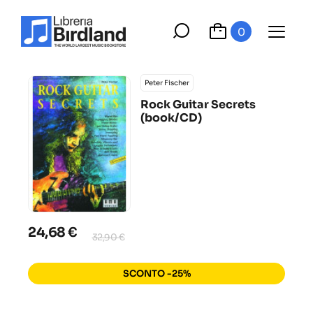
0
Peter Fischer
Rock Guitar Secrets
(book/CD)
24,68 €
32,90 €
SCONTO -25%