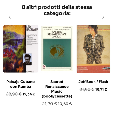
8 altri prodotti della stessa
categoria:
Paisaje Cubano
Sacred
Jeff Beck / Flash
con Rumba
Renaissance
Prezzo
Prezzo
21,90 €
19,71 €
Music
Prezzo
Prezzo
28,90 €
17,34 €
base
(book/cassette)
base
Prezzo
Prezzo
21,20 €
10,60 €
base