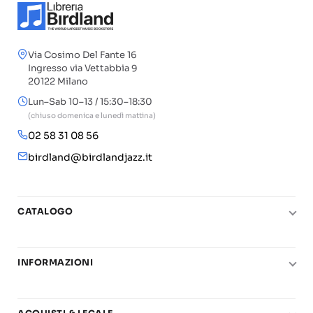
Via Cosimo Del Fante 16
Ingresso via Vettabbia 9
20122 Milano
Lun–Sab 10–13 / 15:30–18:30
(chiuso domenica e lunedì mattina)
02 58 31 08 56
birdland@birdlandjazz.it
CATALOGO
Pianoforte
Chitarra
INFORMAZIONI
Fiati
Le nostre scuole di musica
Basso e contrabbasso
Carta del Docente