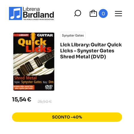
0
Synyster Gates
Lick Library: Guitar Quick
Licks - Synyster Gates
Shred Metal (DVD)
15,54 €
25,90 €
SCONTO -40%