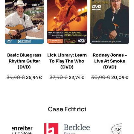
Basic Bluegrass
Lick Library: Learn
Rodney Jones -
Rhythm Guitar
To Play The Who
Live At Smoke
(DVD)
(DVD)
(DVD)
Prezzo
Prezzo
Prezzo
Prezzo
Prezzo
Prezzo
39,90 €
37,90 €
30,90 €
25,94 €
22,74 €
20,09 €
base
base
base
Case Editrici