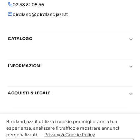
02 58 31 08 56
birdland@birdlandjazz.it
CATALOGO
Pianoforte
Chitarra
INFORMAZIONI
Fiati
Le nostre scuole di musica
Basso e contrabbasso
Carta del Docente
Basi play-along
ACQUISTI & LEGALE
Contatti
Real Books
Diritto di recesso
Il mio account
Big Band
© 2025 Vendita Metodi e Spartiti Musicali Libreria
Condizioni di utilizzo
Offerte
Birdlandjazz.it utilizza i cookie per migliorare la tua
Birdland Milano. P.Iva 12093700156
Privacy & Cookie
esperienza, analizzare il traffico e mostrare annunci
Web Agency Milano
personalizzati. —
Privacy & Cookie Policy
Traccia il tuo ordine