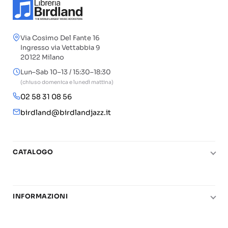
Via Cosimo Del Fante 16
Ingresso via Vettabbia 9
20122 Milano
Lun–Sab 10–13 / 15:30–18:30
(chiuso domenica e lunedì mattina)
02 58 31 08 56
birdland@birdlandjazz.it
CATALOGO
Pianoforte
Chitarra
INFORMAZIONI
Fiati
Le nostre scuole di musica
Basso e contrabbasso