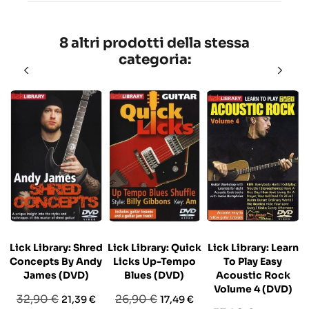
8 altri prodotti della stessa
categoria:
Lick Library: Shred
Lick Library: Quick
Lick Library: Learn
Concepts By Andy
Licks Up-Tempo
To Play Easy
James (DVD)
Blues (DVD)
Acoustic Rock
Volume 4 (DVD)
Prezzo
Prezzo
Prezzo
Prezzo
32,90 €
26,90 €
21,39 €
17,49 €