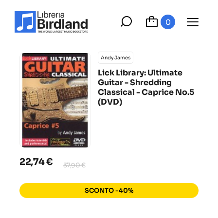
0
Andy James
Lick Library: Ultimate
Guitar - Shredding
Classical - Caprice No.5
(DVD)
22,74 €
37,90 €
SCONTO -40%