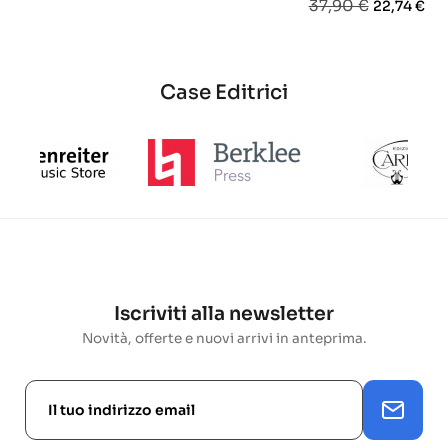
Prezzo
Prezzo
37,90 €
22,74 €
base
base
base
Case Editrici
Iscriviti alla newsletter
Novità, offerte e nuovi arrivi in anteprima.