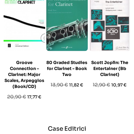
Groove
80 Graded Studies
Scott Joplin: The
Connection –
for Clarinet - Book
Entertainer (Bb
Clarinet: Major
Two
Clarinet)
Scales, Arpeggios
Prezzo
Prezzo
Prezzo
Prezzo
13,90 €
12,90 €
11,82 €
10,97 €
(Book/CD)
base
base
Prezzo
Prezzo
20,90 €
17,77 €
base
Case Editrici