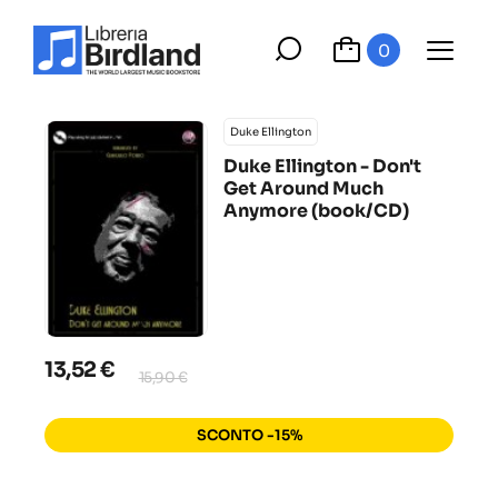
0
Duke Ellington
Duke Ellington - Don't
Get Around Much
Anymore (book/CD)
13,52 €
15,90 €
SCONTO -15%