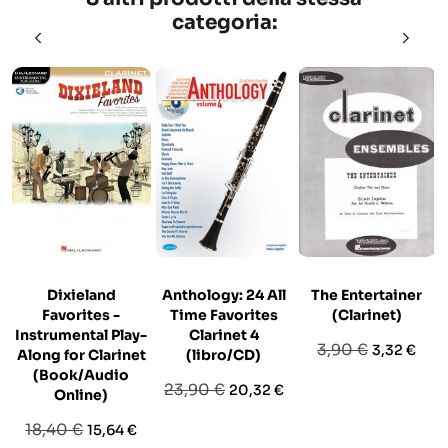
categoria:
Dixieland
Anthology: 24 All
The Entertainer
Favorites -
Time Favorites
(Clarinet)
Instrumental Play-
Clarinet 4
Prezzo
Prezzo
3,90 €
3,32 €
Along for Clarinet
(libro/CD)
base
(Book/Audio
Prezzo
Prezzo
23,90 €
20,32 €
Online)
base
Prezzo
Prezzo
18,40 €
15,64 €