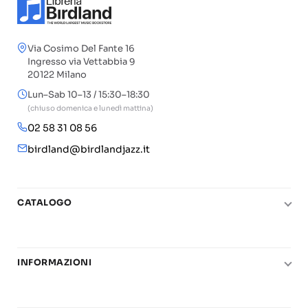
Via Cosimo Del Fante 16
Ingresso via Vettabbia 9
20122 Milano
Lun–Sab 10–13 / 15:30–18:30
(chiuso domenica e lunedì mattina)
02 58 31 08 56
birdland@birdlandjazz.it
CATALOGO
Pianoforte
Chitarra
INFORMAZIONI
Fiati
Le nostre scuole di musica
Basso e contrabbasso