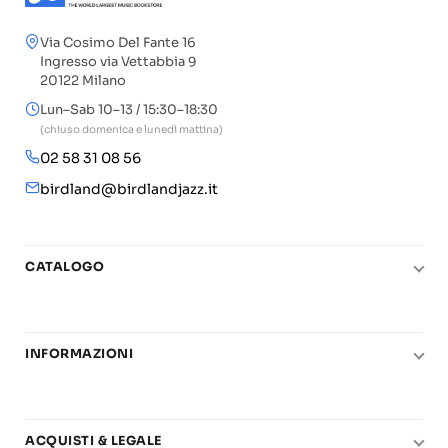
Via Cosimo Del Fante 16
Ingresso via Vettabbia 9
20122 Milano
Lun–Sab 10–13 / 15:30–18:30
(chiuso domenica e lunedì mattina)
02 58 31 08 56
birdland@birdlandjazz.it
CATALOGO
Pianoforte
Chitarra
INFORMAZIONI
Fiati
Le nostre scuole di musica
Basso e contrabbasso
Carta del Docente
Basi play-along
ACQUISTI & LEGALE