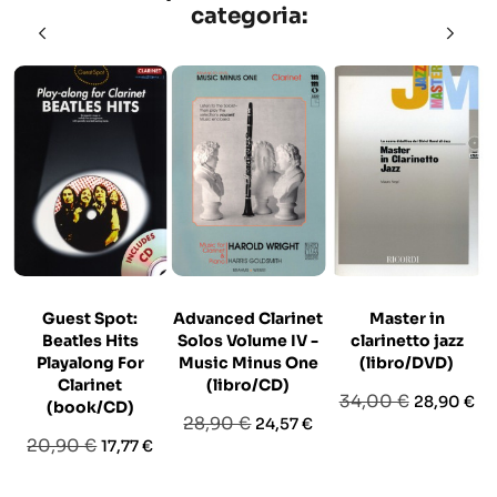
categoria:
Guest Spot:
Advanced Clarinet
Master in
Beatles Hits
Solos Volume IV -
clarinetto jazz
Playalong For
Music Minus One
(libro/DVD)
Clarinet
(libro/CD)
Prezzo
Prezzo
34,00 €
28,90 €
(book/CD)
Prezzo
Prezzo
28,90 €
24,57 €
base
Prezzo
Prezzo
20,90 €
17,77 €
base
base