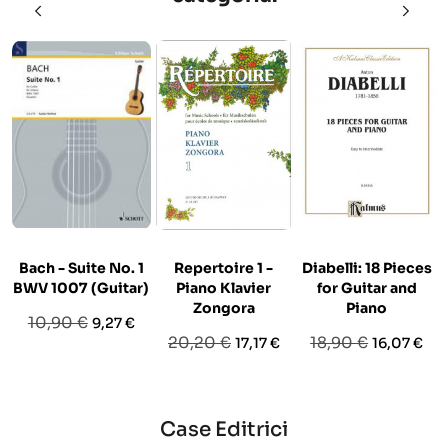
Bach - Suite No. 1
Repertoire 1 -
Diabelli: 18 Pieces
BWV 1007 (Guitar)
Piano Klavier
for Guitar and
Zongora
Piano
Prezzo
Prezzo
10,90 €
9,27 €
Prezzo
Prezzo
Prezzo
Prezzo
20,20 €
18,90 €
17,17 €
16,07 €
base
base
base
Case Editrici