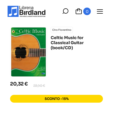
0
Ciro Fiorentino
Celtic Music for
Classical Guitar
(book/CD)
20,32 €
23,90 €
SCONTO -15%