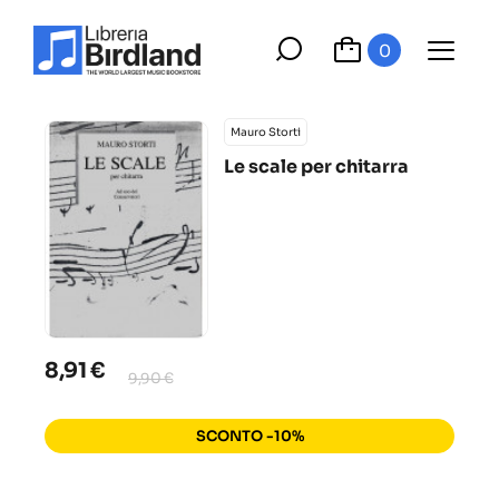
0
Mauro Storti
Le scale per chitarra
8,91 €
9,90 €
SCONTO -10%