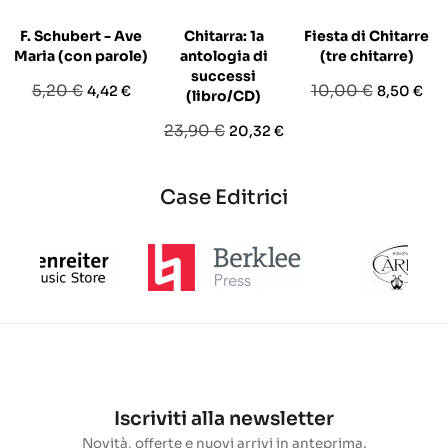
F. Schubert - Ave
Chitarra: 1a
Fiesta di Chitarre
Maria (con parole)
antologia di
(tre chitarre)
successi
Prezzo
Prezzo
Prezzo
Prezzo
5,20 €
10,00 €
4,42 €
8,50 €
(libro/CD)
base
base
Prezzo
Prezzo
23,90 €
20,32 €
base
Case Editrici
Iscriviti alla newsletter
Novità, offerte e nuovi arrivi in anteprima.