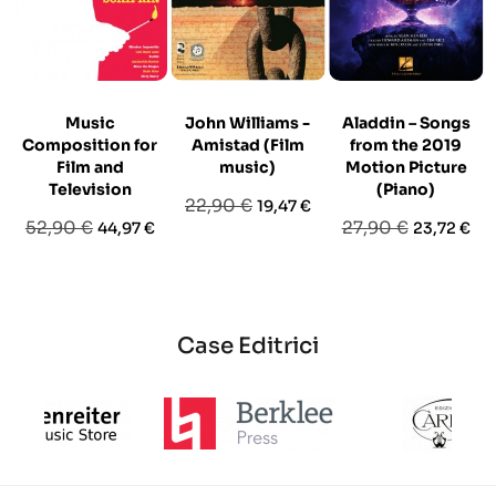
Music
John Williams -
Aladdin – Songs
Composition for
Amistad (Film
from the 2019
Film and
music)
Motion Picture
Television
(Piano)
Prezzo
Prezzo
22,90 €
19,47 €
Prezzo
Prezzo
Prezzo
Prezzo
52,90 €
27,90 €
44,97 €
23,72 €
base
base
base
Case Editrici