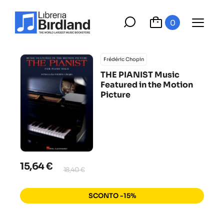
0
Frédéric Chopin
THE PIANIST Music
Featured in the Motion
Picture
15,64 €
18,40 €
SCONTO -15%