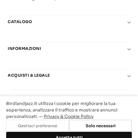
CATALOGO
Pianoforte
Chitarra
INFORMAZIONI
Fiati
Le nostre scuole di musica
Basso e contrabbasso
Carta del Docente
Basi play-along
ACQUISTI & LEGALE
Contatti
Real Books
Diritto di recesso
Il mio account
Big Band
© 2025 Vendita Metodi e Spartiti Musicali Libreria
Condizioni di utilizzo
Offerte
Birdlandjazz.it utilizza i cookie per migliorare la tua
Birdland Milano. P.Iva 12093700156
Privacy & Cookie
esperienza, analizzare il traffico e mostrare annunci
Web Agency Milano
personalizzati. —
Privacy & Cookie Policy
Traccia il tuo ordine
Gestisci preferenze
Solo necessari
Aggiungi al carrello
Accetta tutti