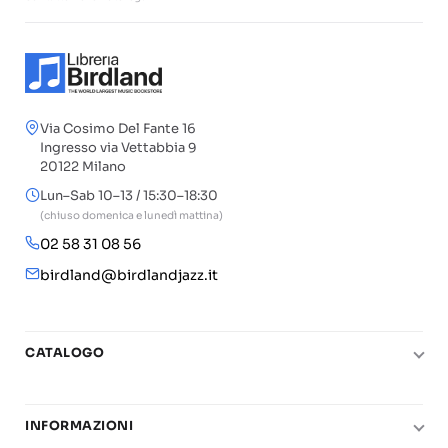
Via Cosimo Del Fante 16
Ingresso via Vettabbia 9
20122 Milano
Lun–Sab 10–13 / 15:30–18:30
(chiuso domenica e lunedì mattina)
02 58 31 08 56
birdland@birdlandjazz.it
CATALOGO
Pianoforte
Chitarra
INFORMAZIONI