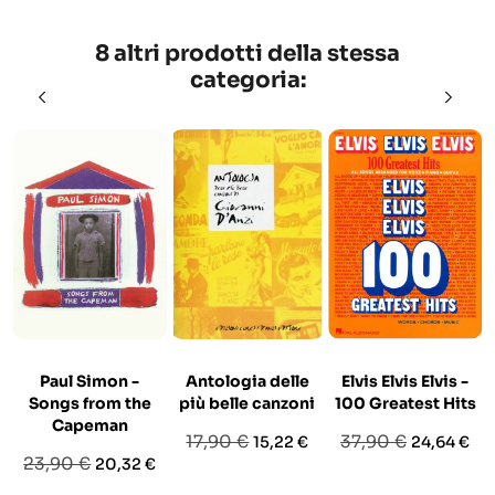
8 altri prodotti della stessa
categoria:
Paul Simon -
Antologia delle
Elvis Elvis Elvis -
Songs from the
più belle canzoni
100 Greatest Hits
Capeman
Prezzo
Prezzo
Prezzo
Prezzo
17,90 €
37,90 €
15,22 €
24,64 €
Prezzo
Prezzo
23,90 €
20,32 €
base
base
base