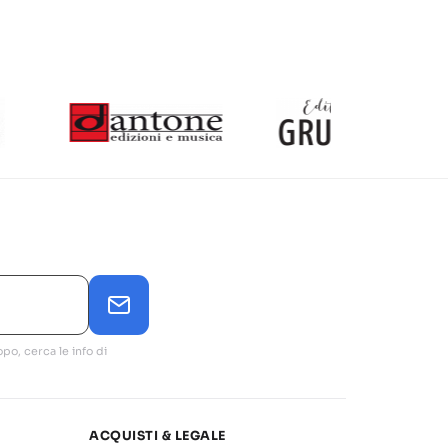
po, cerca le info di
ACQUISTI & LEGALE