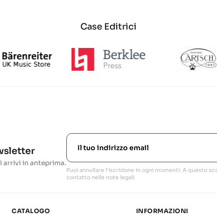
Case Editrici
ewsletter
i arrivi in anteprima.
Puoi annullare l'iscrizione in ogni momenti. A questo sco
contatto nelle note legali.
CATALOGO
INFORMAZIONI