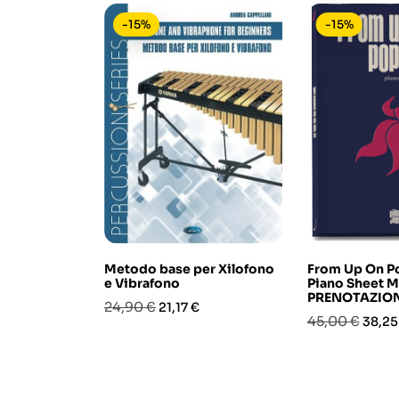
-15%
-15%
Metodo base per Xilofono
From Up On Po
e Vibrafono
Piano Sheet M
PRENOTAZIO
Prezzo
Prezzo
24,90 €
21,17 €
Prezzo
Prezz
45,00 €
38,25
base
base