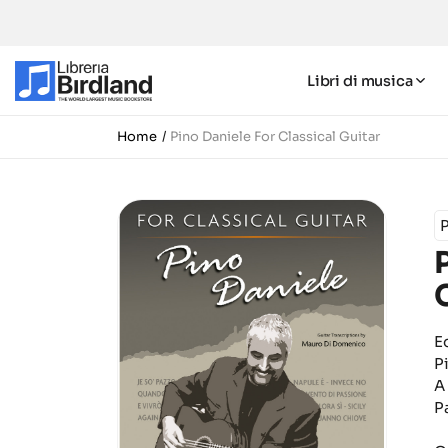
Libri di musica
Home
Pino Daniele For Classical Guitar
P
E
P
A
P