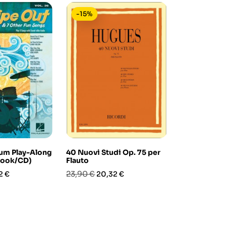
-15%
-15%
um Play-Along
40 Nuovi Studi Op. 75 per
The Songs 
book/CD)
Flauto
Hammerstei
Soprano (b
zo
Prezzo
Prezzo
23,90 €
2 €
20,32 €
Prezzo
Pre
27,90 €
23,
base
base