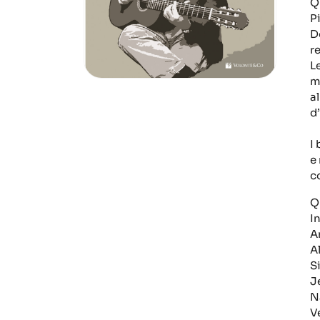
Q
P
D
r
L
m
al
d
I
e
c
Q
I
A
Al
Si
J
N
V