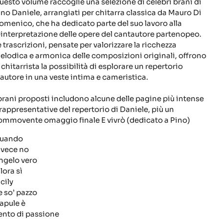
uesto volume raccoglie una selezione di celebri brani di
ino Daniele, arrangiati per chitarra classica da Mauro Di
omenico, che ha dedicato parte del suo lavoro alla
einterpretazione delle opere del cantautore partenopeo.
e trascrizioni, pensate per valorizzare la ricchezza
elodica e armonica delle composizioni originali, offrono
 chitarrista la possibilità di esplorare un repertorio
’autore in una veste intima e cameristica.
 brani proposti includono alcune delle pagine più intense
 rappresentative del repertorio di Daniele, più un
ommovente omaggio finale
E vivrò
(dedicato a Pino)
uando
nvece no
ngelo vero
lora sì
cily
e so’ pazzo
apule è
ento di passione