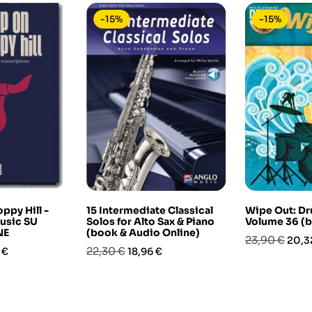
-15%
-15%
ppy Hill -
15 Intermediate Classical
Wipe Out: Dr
usic SU
Solos for Alto Sax & Piano
Volume 36 (
NE
(book & Audio Online)
Prezzo
Prez
23,90 €
20,3
o
Prezzo
Prezzo
22,30 €
 €
18,96 €
base
base