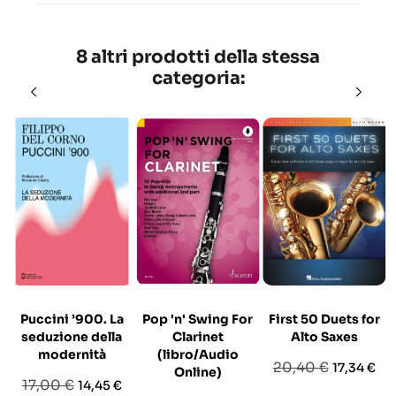
8 altri prodotti della stessa
categoria:
Puccini ’900. La
Pop 'n' Swing For
First 50 Duets for
seduzione della
Clarinet
Alto Saxes
modernità
(libro/Audio
Prezzo
Prezzo
20,40 €
17,34 €
Online)
Prezzo
Prezzo
17,00 €
14,45 €
base