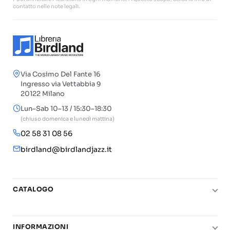
contatto nelle note legali.
Via Cosimo Del Fante 16
Ingresso via Vettabbia 9
20122 Milano
Lun–Sab 10–13 / 15:30–18:30
(chiuso domenica e lunedì mattina)
02 58 31 08 56
birdland@birdlandjazz.it
CATALOGO
Pianoforte
Chitarra
INFORMAZIONI