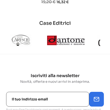
Prezzo
Prezzo
19,20 €
16,32 €
base
base
Case Editrici
Iscriviti alla newsletter
Novità, offerte e nuovi arrivi in anteprima.
Puoi annullare l'iscrizione in ogni momenti. A questo scopo, cerca le info di