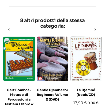
8 altri prodotti della stessa
categoria:
Gert Bomhof -
Gentle Djembe for
Le Djembé
Metodo di
Beginners Volume
(book/CD)
Percussioni a
2 (DVD)
Prezzo
Prezzo
17,90 €
9,90 €
Tastiera 1 (libro &