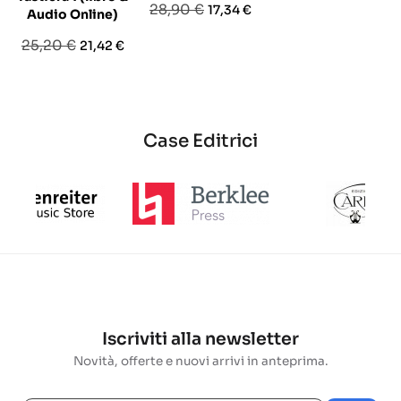
Prezzo
Prezzo
28,90 €
17,34 €
base
Audio Online)
base
Prezzo
Prezzo
25,20 €
21,42 €
base
Case Editrici
Iscriviti alla newsletter
Novità, offerte e nuovi arrivi in anteprima.