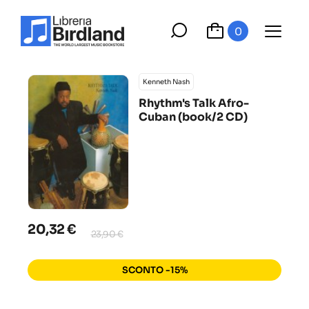
0
Kenneth Nash
Rhythm's Talk Afro-
Cuban (book/2 CD)
20,32 €
23,90 €
SCONTO -15%