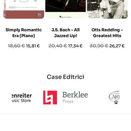
Simply Romantic
J.S. Bach – All
Otis Redding -
Era (Piano)
Jazzed Up!
Greatest Hits
Prezzo
Prezzo
Prezzo
Prezzo
Prezzo
Prezzo
18,60 €
20,40 €
30,90 €
15,81 €
17,34 €
26,27 €
base
base
base
Case Editrici