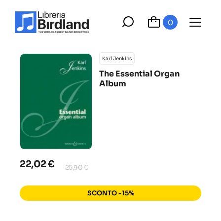
0
Karl Jenkins
The Essential Organ
Album
22,02 €
25,90 €
SCONTO -15%