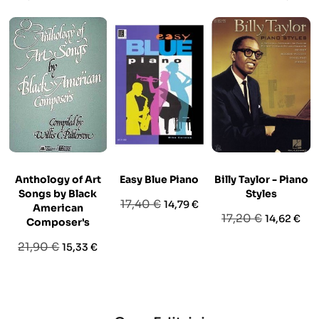
Anthology of Art
Easy Blue Piano
Billy Taylor - Piano
Songs by Black
Styles
Prezzo
Prezzo
17,40 €
14,79 €
American
Prezzo
Prezzo
17,20 €
14,62 €
base
Composer's
base
Prezzo
Prezzo
21,90 €
15,33 €
base