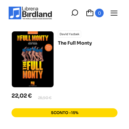
0
David Yazbek
The Full Monty
22,02 €
25,90 €
SCONTO -15%