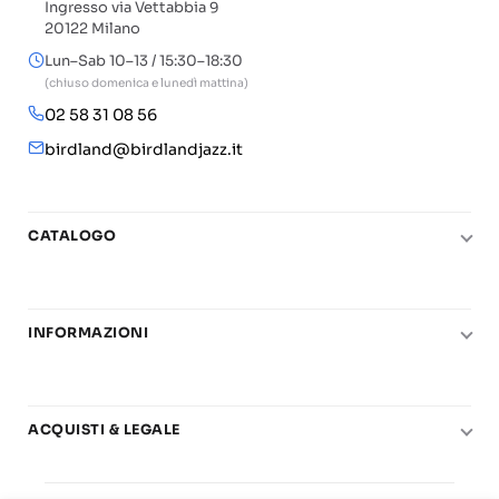
Ingresso via Vettabbia 9
20122 Milano
Lun–Sab 10–13 / 15:30–18:30
(chiuso domenica e lunedì mattina)
02 58 31 08 56
birdland@birdlandjazz.it
CATALOGO
Pianoforte
Chitarra
INFORMAZIONI
Fiati
Le nostre scuole di musica
Basso e contrabbasso
Carta del Docente
Basi play-along
ACQUISTI & LEGALE
Contatti
Real Books
Diritto di recesso
Il mio account
Big Band