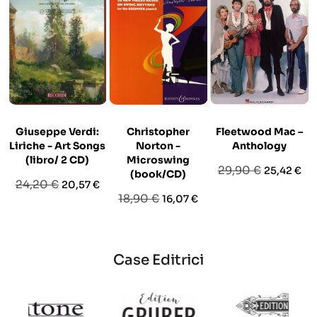
Giuseppe Verdi:
Christopher
Fleetwood Mac –
Liriche - Art Songs
Norton -
Anthology
(libro/ 2 CD)
Microswing
Prezzo
Prezzo
29,90 €
25,42 €
(book/CD)
Prezzo
Prezzo
24,20 €
20,57 €
base
Prezzo
Prezzo
18,90 €
16,07 €
base
base
Case Editrici