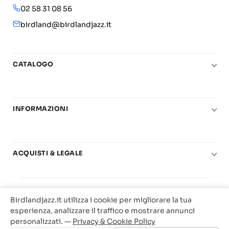
02 58 31 08 56
birdland@birdlandjazz.it
CATALOGO
Pianoforte
Chitarra
INFORMAZIONI
Fiati
Le nostre scuole di musica
Basso e contrabbasso
Carta del Docente
Basi play-along
ACQUISTI & LEGALE
Contatti
Real Books
Diritto di recesso
Il mio account
Big Band
© 2025 Vendita Metodi e Spartiti Musicali Libreria
Condizioni di utilizzo
Offerte
Birdlandjazz.it utilizza i cookie per migliorare la tua
Birdland Milano. P.Iva 12093700156
Privacy & Cookie
esperienza, analizzare il traffico e mostrare annunci
Web Agency Milano
personalizzati. —
Privacy & Cookie Policy
Traccia il tuo ordine