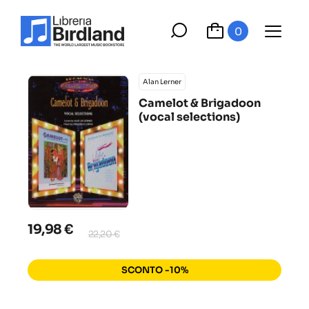
0
Alan Lerner
Camelot & Brigadoon
(vocal selections)
19,98 €
22,20 €
SCONTO -10%