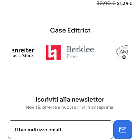
Prezzo
Prezzo
32,90 €
21,39 €
base
base
base
Case Editrici
Iscriviti alla newsletter
Novità, offerte e nuovi arrivi in anteprima.