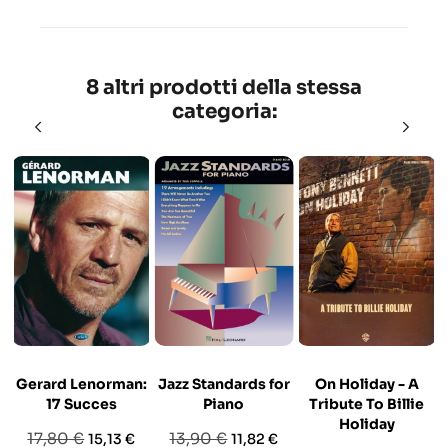
8 altri prodotti della stessa
categoria:
Gerard Lenorman:
Jazz Standards for
On Holiday - A
17 Succes
Piano
Tribute To Billie
Holiday
Prezzo
Prezzo
Prezzo
Prezzo
17,80 €
13,90 €
15,13 €
11,82 €