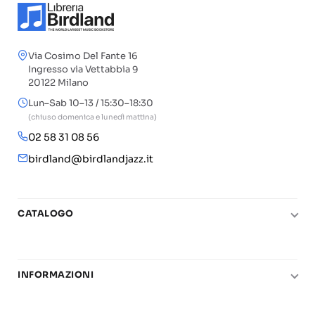
Via Cosimo Del Fante 16
Ingresso via Vettabbia 9
20122 Milano
Lun–Sab 10–13 / 15:30–18:30
(chiuso domenica e lunedì mattina)
02 58 31 08 56
birdland@birdlandjazz.it
CATALOGO
Pianoforte
Chitarra
INFORMAZIONI
Fiati
Le nostre scuole di musica
Basso e contrabbasso