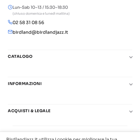
Lun–Sab 10–13 / 15:30–18:30
(chiuso domenica e lunedì mattina)
02 58 31 08 56
birdland@birdlandjazz.it
CATALOGO
Pianoforte
Chitarra
INFORMAZIONI
Fiati
Le nostre scuole di musica
Basso e contrabbasso
Carta del Docente
Basi play-along
ACQUISTI & LEGALE
Contatti
Real Books
Diritto di recesso
Il mio account
Big Band
© 2025 Vendita Metodi e Spartiti Musicali Libreria
Condizioni di utilizzo
Offerte
Birdlandjazz.it utilizza i cookie per migliorare la tua