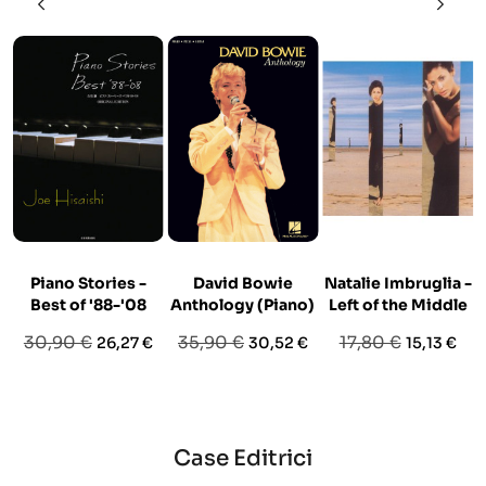
Piano Stories -
David Bowie
Natalie Imbruglia -
Best of '88-'08
Anthology (Piano)
Left of the Middle
Prezzo
Prezzo
Prezzo
Prezzo
Prezzo
Prezzo
30,90 €
35,90 €
17,80 €
26,27 €
30,52 €
15,13 €
base
base
base
Case Editrici