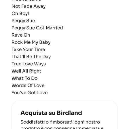
Not Fade Away
Oh Boy!
Peggy Sue
Peggy Sue Got Married
Rave On
Rock Me My Baby
Take Your Time
That'll Be The Day
True Love Ways
Well All Right
What To Do
Words Of Love
You've Got Love
Acquista su Birdland
Soddisfatti o rimborsati, ogni nostro
prodotto è con consegna immediata e