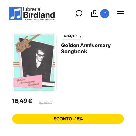
0
Buddy Holly
Golden Anniversary
Songbook
16,49 €
19,40 €
SCONTO -15%