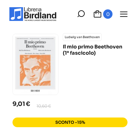
0
Ludwig van Beethoven
Il mio primo Beethoven
(1° fascicolo)
9,01 €
10,60 €
SCONTO -15%