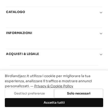
CATALOGO
Pianoforte
Chitarra
INFORMAZIONI
Fiati
Le nostre scuole di musica
Basso e contrabbasso
Carta del Docente
Basi play-along
ACQUISTI & LEGALE
Contatti
Real Books
Diritto di recesso
Il mio account
Big Band
© 2025 Vendita Metodi e Spartiti Musicali Libreria
Condizioni di utilizzo
Offerte
Birdlandjazz.it utilizza i cookie per migliorare la tua
Birdland Milano. P.Iva 12093700156
Privacy & Cookie
esperienza, analizzare il traffico e mostrare annunci
Web Agency Milano
personalizzati. —
Privacy & Cookie Policy
Traccia il tuo ordine
Gestisci preferenze
Solo necessari
Aggiungi al carrello
Accetta tutti