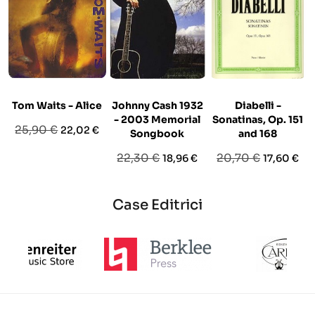
Tom Waits - Alice
Johnny Cash 1932
Diabelli -
- 2003 Memorial
Sonatinas, Op. 151
Prezzo
Prezzo
25,90 €
22,02 €
Songbook
and 168
base
Prezzo
Prezzo
Prezzo
Prezzo
22,30 €
20,70 €
18,96 €
17,60 €
base
base
Case Editrici