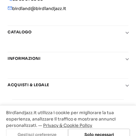
birdland@birdlandjazz.it
CATALOGO
Pianoforte
Chitarra
INFORMAZIONI
Fiati
Le nostre scuole di musica
Basso e contrabbasso
Carta del Docente
Basi play-along
ACQUISTI & LEGALE
Contatti
Real Books
Diritto di recesso
Il mio account
Big Band
© 2025 Vendita Metodi e Spartiti Musicali Libreria
Condizioni di utilizzo
Offerte
Birdlandjazz.it utilizza i cookie per migliorare la tua
Birdland Milano. P.Iva 12093700156
Privacy & Cookie
esperienza, analizzare il traffico e mostrare annunci
Web Agency Milano
personalizzati. —
Privacy & Cookie Policy
Traccia il tuo ordine
Gestisci preferenze
Solo necessari
Aggiungi al carrello