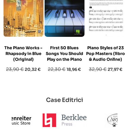
The Piano Works -
First 50 Blues
Piano Styles of 23
Rhapsody in Blue
Songs You Should
Pop Masters (libro
(Original)
Play on the Piano
& Audio Online)
Prezzo
Prezzo
Prezzo
Prezzo
Prezzo
Prezzo
23,90 €
22,30 €
32,90 €
20,32 €
18,96 €
27,97 €
base
base
base
Case Editrici