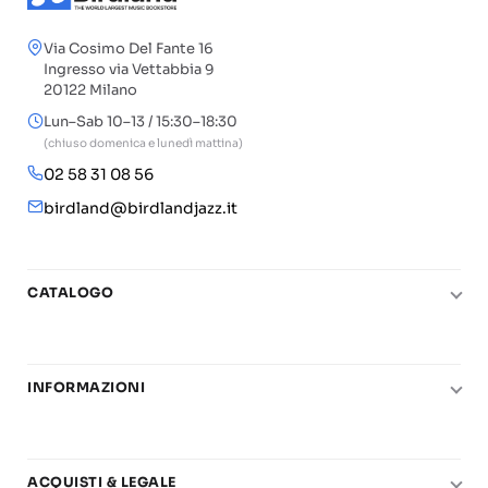
Via Cosimo Del Fante 16
Ingresso via Vettabbia 9
20122 Milano
Lun–Sab 10–13 / 15:30–18:30
(chiuso domenica e lunedì mattina)
02 58 31 08 56
birdland@birdlandjazz.it
CATALOGO
Pianoforte
Chitarra
INFORMAZIONI
Fiati
Le nostre scuole di musica
Basso e contrabbasso
Carta del Docente
Basi play-along
ACQUISTI & LEGALE