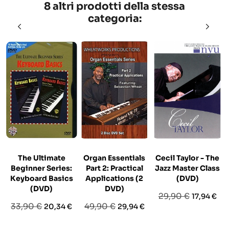
8 altri prodotti della stessa
categoria:
The Ultimate
Organ Essentials
Cecil Taylor - The
Beginner Series:
Part 2: Practical
Jazz Master Class
Keyboard Basics
Applications (2
(DVD)
(DVD)
DVD)
Prezzo
Prezzo
29,90 €
17,94 €
Prezzo
Prezzo
Prezzo
Prezzo
33,90 €
49,90 €
20,34 €
29,94 €
base
base
base