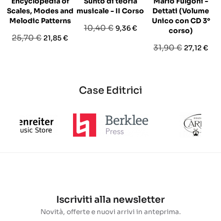
Encyclopedia of
Sunto di teoria
Mario Fulgoni -
Scales, Modes and
musicale - II Corso
Dettati (Volume
Melodic Patterns
Unico con CD 3°
Prezzo
Prezzo
10,40 €
9,36 €
corso)
Prezzo
Prezzo
25,70 €
21,85 €
base
Prezzo
Prezzo
31,90 €
27,12 €
base
base
Case Editrici
Iscriviti alla newsletter
Novità, offerte e nuovi arrivi in anteprima.