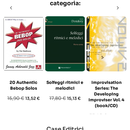
categoria:
20 Authentic
Solfeggi ritmici e
Improvisation
Bebop Solos
melodici
Series: The
Developing
Prezzo
Prezzo
Prezzo
Prezzo
15,90 €
17,80 €
13,52 €
15,13 €
Improviser Vol. 4
base
base
(book/CD)
Prezzo
Prezzo
33,90 €
28,82 €
base
Case Editrici