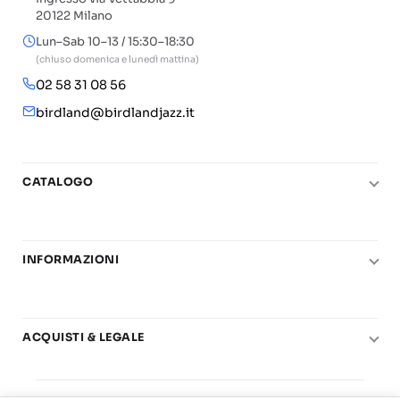
20122 Milano
Lun–Sab 10–13 / 15:30–18:30
(chiuso domenica e lunedì mattina)
02 58 31 08 56
birdland@birdlandjazz.it
CATALOGO
Pianoforte
Chitarra
INFORMAZIONI
Fiati
Le nostre scuole di musica
Basso e contrabbasso
Carta del Docente
Basi play-along
ACQUISTI & LEGALE
Contatti
Real Books
Diritto di recesso
Il mio account
Big Band