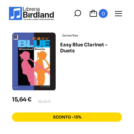
0
James Rae
Easy Blue Clarinet -
Duets
15,64 €
18,40 €
SCONTO -15%