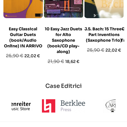
Easy Classical
10 Easy Jazz Duets
J.S. Bach: 15 Three-
Co
Guitar Duets
for Alto
Part Inventions
(book/Audio
Saxophone
(Saxophone Trio)
Tr
Online) IN ARRIVO
(book/CD play-
Prezzo
Prezzo
25,90 €
22,02 €
along)
Prezzo
Prezzo
25,90 €
22,02 €
base
Prezzo
Prezzo
21,90 €
18,62 €
base
base
Case Editrici