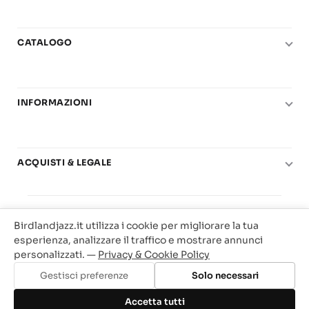
CATALOGO
Pianoforte
Chitarra
INFORMAZIONI
Fiati
Le nostre scuole di musica
Basso e contrabbasso
Carta del Docente
Basi play-along
ACQUISTI & LEGALE
Contatti
Real Books
Diritto di recesso
Il mio account
Big Band
© 2025 Vendita Metodi e Spartiti Musicali Libreria
Condizioni di utilizzo
Offerte
Birdlandjazz.it utilizza i cookie per migliorare la tua
Birdland Milano. P.Iva 12093700156
Privacy & Cookie
esperienza, analizzare il traffico e mostrare annunci
Web Agency Milano
personalizzati. —
Privacy & Cookie Policy
Traccia il tuo ordine
Gestisci preferenze
Solo necessari
Aggiungi al carrello
Accetta tutti