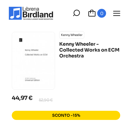
0
Kenny Wheeler
Kenny Wheeler -
Collected Works on ECM
Orchestra
44,97 €
52,90 €
SCONTO -15%