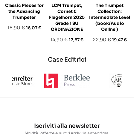
Classic Pieces for
LCM Trumpet,
The Trumpet
the Advancing
Cornet &
Collection:
Trumpeter
Flugelhorn 2025
Intermediate Level
Grade 1 SU
(book/Audio
Prezzo
Prezzo
18,90 €
16,07 €
ORDINAZIONE
Online )
base
Prezzo
Prezzo
Prezzo
Prezzo
14,90 €
22,90 €
12,67 €
19,47 €
base
base
Case Editrici
Iscriviti alla newsletter
Novità, offerte e nuovi arrivi in anteprima.