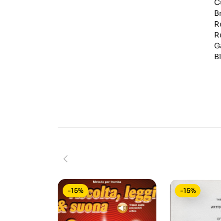
C
B
R
R
G
B
-15%
-15%