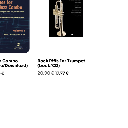
zz Combo –
Rock Riffs For Trumpet
Movie Class
bro/Download)
(book/CD)
Trumpet (b
Online)
zo
Prezzo
Prezzo
20,90 €
5 €
17,77 €
Prezzo
Pre
25,40 €
21,5
base
base