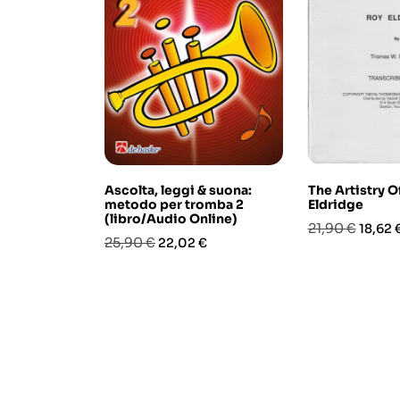
Ascolta, leggi & suona:
The Artistry O
metodo per tromba 2
Eldridge
(libro/Audio Online)
Prezzo
Prezz
21,90 €
18,62 
Prezzo
Prezzo
25,90 €
22,02 €
base
base