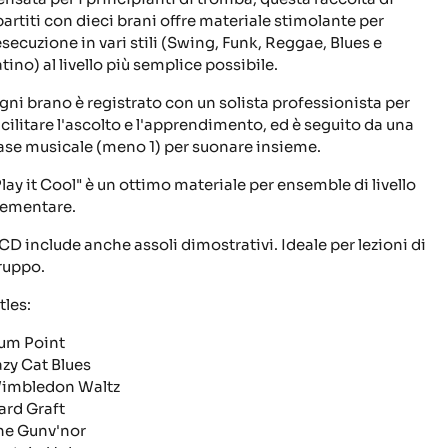
partiti con dieci brani offre materiale stimolante per
'esecuzione in vari stili (Swing, Funk, Reggae, Blues e
tino) al livello più semplice possibile.
gni brano è registrato con un solista professionista per
acilitare l'ascolto e l'apprendimento, ed è seguito da una
ase musicale (meno 1) per suonare insieme.
Play it Cool" è un ottimo materiale per ensemble di livello
lementare.
l CD include anche assoli dimostrativi. Ideale per lezioni di
ruppo.
tles:
um Point
azy Cat Blues
imbledon Waltz
ard Graft
he Gunv'nor