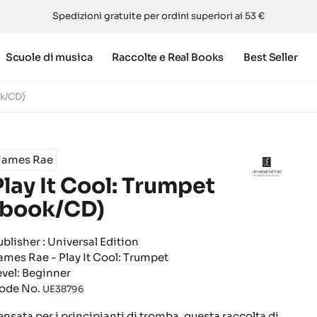
Spedizioni gratuite per ordini superiori ai 53 €
Scuole di musica
Raccolte e Real Books
Best Seller
ok/CD)
James Rae
Play It Cool: Trumpet
(book/CD)
ublisher : Universal Edition
ames Rae - Play It Cool: Trumpet
evel: Beginner
ode No.
UE38796
ensata per i principianti di tromba, questa raccolta di