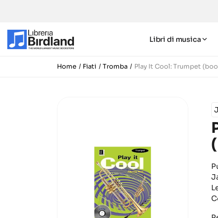
Libri di musica
Home
Fiati
Tromba
Play It Cool: Trumpet (bo
P
J
L
C
P