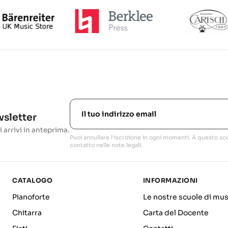
ewsletter
i arrivi in anteprima.
Puoi annullare l'iscrizione in ogni momenti. A questo sco
contatto nelle note legali.
CATALOGO
INFORMAZIONI
Pianoforte
Le nostre scuole di mus
Chitarra
Carta del Docente