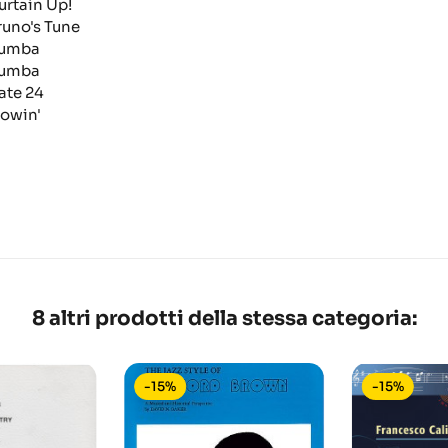
urtain Up!
runo's Tune
umba
umba
ate 24
lowin'
8 altri prodotti della stessa categoria:
-15%
-15%