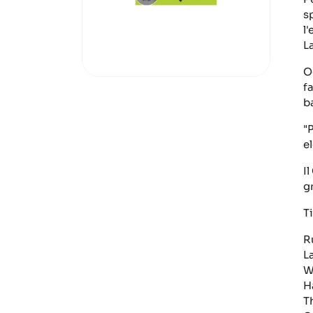
s
l
La
O
f
b
"
e
I
g
Ti
R
L
W
H
T