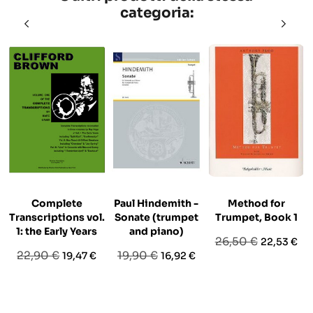
categoria:
Complete
Paul Hindemith -
Method for
Transcriptions vol.
Sonate (trumpet
Trumpet, Book 1
1: the Early Years
and piano)
Prezzo
Prezzo
26,50 €
22,53 €
Prezzo
Prezzo
Prezzo
Prezzo
22,90 €
19,90 €
19,47 €
16,92 €
base
base
base