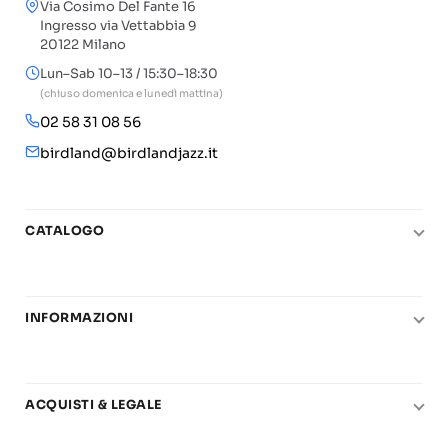
Via Cosimo Del Fante 16
Ingresso via Vettabbia 9
20122 Milano
Lun–Sab 10–13 / 15:30–18:30
(chiuso domenica e lunedì mattina)
02 58 31 08 56
birdland@birdlandjazz.it
CATALOGO
Pianoforte
Chitarra
INFORMAZIONI
Fiati
Le nostre scuole di musica
Basso e contrabbasso
Carta del Docente
Basi play-along
ACQUISTI & LEGALE
Contatti
Real Books