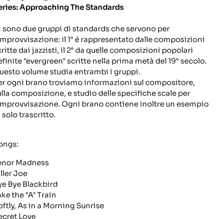
eries: Approaching The Standards
i sono due gruppi di standards che servono per
'improvvisazione: il 1° é rappresentato dalle composizioni
ritte dai jazzisti, il 2° da quelle composizioni popolari
efinite "evergreen" scritte nella prima metà del 19° secolo.
uesto volume studia entrambi i gruppi.
er ogni brano troviamo informazioni sul compositore,
ulla composizione, e studio delle specifiche scale per
'improvvisazione. Ogni brano contiene inoltre un esempio
 solo trascritto.
ongs:
enor Madness
ller Joe
ye Bye Blackbird
ake the "A" Train
oftly, As in a Morning Sunrise
ecret Love