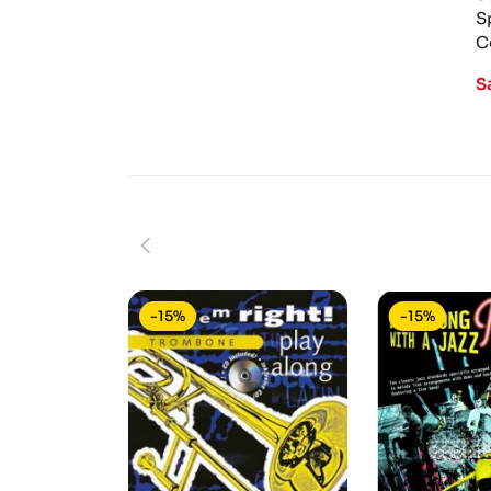
S
C
S
-15%
-15%