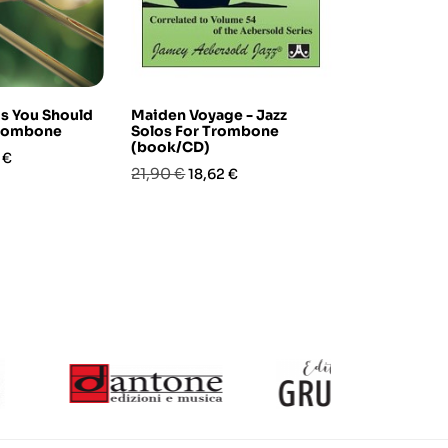
gs You Should
Maiden Voyage - Jazz
Selected Du
Trombone
Solos For Trombone
Trombone o
(book/CD)
zo
Prezzo
Prez
12,60 €
 €
10,7
Prezzo
Prezzo
21,90 €
18,62 €
base
base