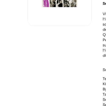
S
V
l
sc
d
Q
P
s
l
di
S
T
Ki
B
T
S
S