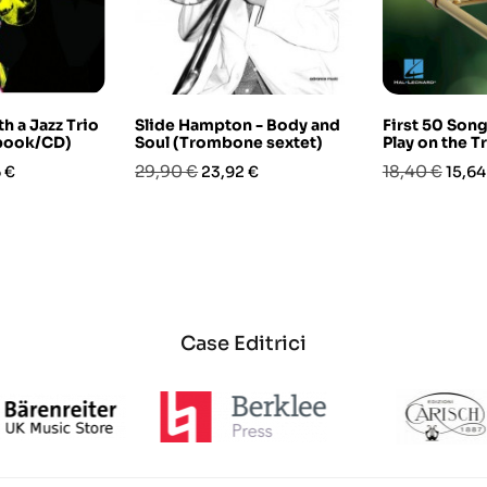
h a Jazz Trio
Slide Hampton - Body and
First 50 Son
book/CD)
Soul (Trombone sextet)
Play on the 
o
Prezzo
Prezzo
Prezzo
Prez
29,90 €
18,40 €
 €
23,92 €
15,64
base
base
Case Editrici