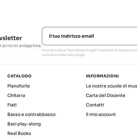
ewsletter
i arrivi in anteprima.
Puoi annullare l'iscrizione in ogni momenti. A questo sco
contatto nelle note legali.
CATALOGO
INFORMAZIONI
Pianoforte
Le nostre scuole di mus
Chitarra
Carta del Docente
Fiati
Contatti
Basso e contrabbasso
Il mio account
Basi play-along
Real Books