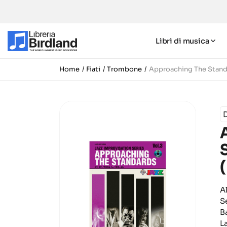
Libri di musica
Home
Fiati
Trombone
Approaching The Standa
D
A
S
B
L