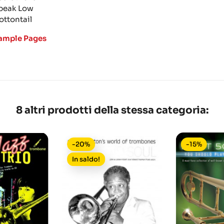
peak Low
ottontail
ample Pages
8 altri prodotti della stessa categoria:
-20%
-15%
In saldo!