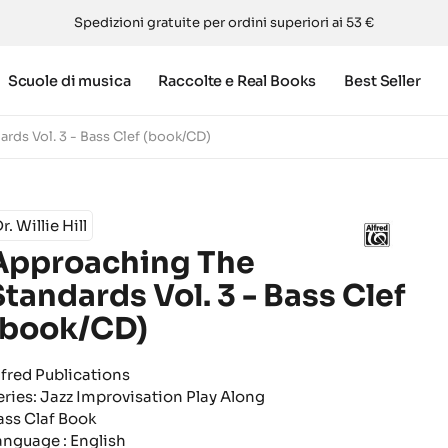
Spedizioni gratuite per ordini superiori ai 53 €
Scuole di musica
Raccolte e Real Books
Best Seller
rds Vol. 3 - Bass Clef (book/CD)
r. Willie Hill
Approaching The
Standards Vol. 3 - Bass Clef
(book/CD)
lfred Publications
eries: Jazz Improvisation Play Along
ass Claf Book
anguage : English