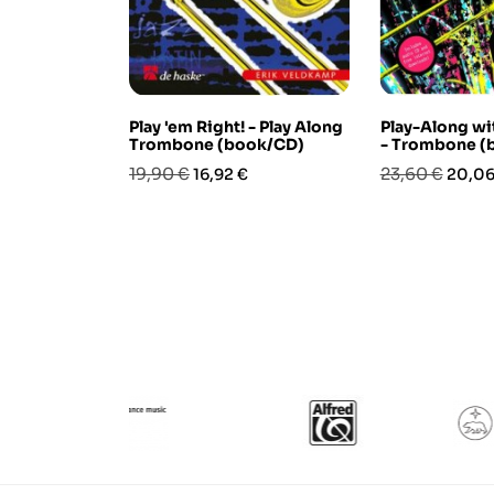
Play 'em Right! - Play Along
Play-Along wit
Trombone (book/CD)
- Trombone (
Prezzo
Prezzo
Prezzo
Prezz
19,90 €
23,60 €
16,92 €
20,06
base
base