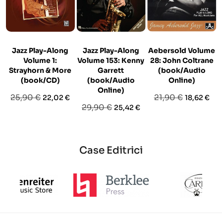
Jazz Play-Along
Jazz Play-Along
Aebersold Volume
Volume 1:
Volume 153: Kenny
28: John Coltrane
Strayhorn & More
Garrett
(book/Audio
(book/CD)
(book/Audio
Online)
Online)
Prezzo
Prezzo
Prezzo
Prezzo
25,90 €
21,90 €
22,02 €
18,62 €
Prezzo
Prezzo
29,90 €
25,42 €
base
base
base
Case Editrici