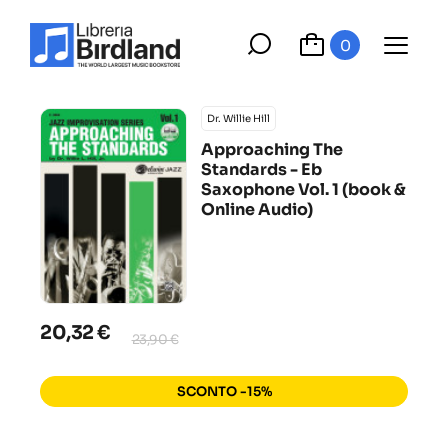
0
Dr. Willie Hill
Approaching The
Standards - Eb
Saxophone Vol. 1 (book &
Online Audio)
20,32 €
23,90 €
SCONTO -15%