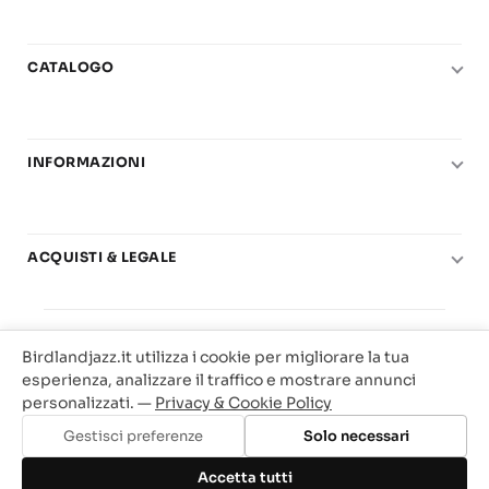
CATALOGO
Pianoforte
Chitarra
INFORMAZIONI
Fiati
Le nostre scuole di musica
Basso e contrabbasso
Carta del Docente
Basi play-along
ACQUISTI & LEGALE
Contatti
Real Books
Diritto di recesso
Il mio account
Big Band
© 2025 Vendita Metodi e Spartiti Musicali Libreria
Condizioni di utilizzo
Offerte
Birdlandjazz.it utilizza i cookie per migliorare la tua
Birdland Milano. P.Iva 12093700156
Privacy & Cookie
esperienza, analizzare il traffico e mostrare annunci
Web Agency Milano
personalizzati. —
Privacy & Cookie Policy
Traccia il tuo ordine
Gestisci preferenze
Solo necessari
Aggiungi al carrello
Accetta tutti