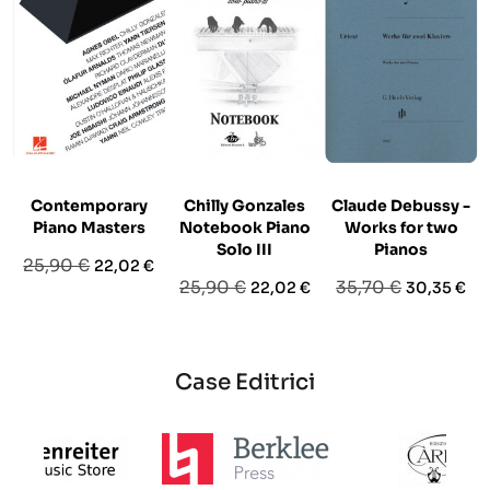
Contemporary
Chilly Gonzales
Claude Debussy -
Piano Masters
Notebook Piano
Works for two
Solo III
Pianos
Prezzo
Prezzo
25,90 €
22,02 €
Prezzo
Prezzo
Prezzo
Prezzo
25,90 €
35,70 €
22,02 €
30,35 €
base
base
base
Case Editrici