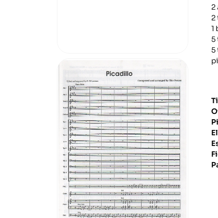
2
2
1
5
5
p
T
O
P
E
E
F
P