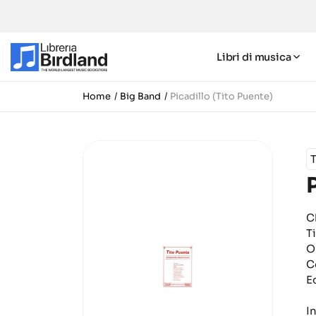
Libri di musica
Home
Big Band
Picadillo (Tito Puente)
T
C
T
O
C
E
I