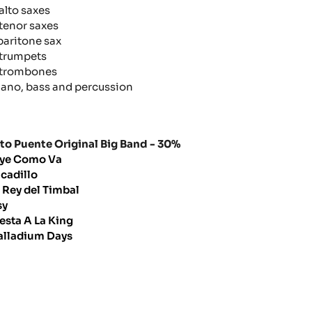
 alto saxes
 tenor saxes
 baritone sax
 trumpets
 trombones
iano, bass and percussion
ito Puente Original Big Band - 30%
ye Como Va
icadillo
l Rey del Timbal
sy
iesta A La King
alladium Days