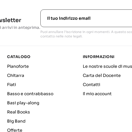
ewsletter
i arrivi in anteprima.
Puoi annullare l'iscrizione in ogni momenti. A questo sco
contatto nelle note legali.
CATALOGO
INFORMAZIONI
Pianoforte
Le nostre scuole di mus
Chitarra
Carta del Docente
Fiati
Contatti
Basso e contrabbasso
Il mio account
Basi play-along
Real Books
Big Band
Offerte