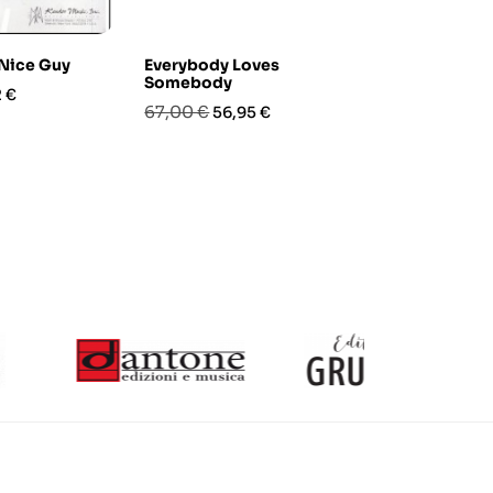
Nice Guy
Everybody Loves
Twist and S
Somebody
zo
Prezzo
Pre
48,90 €
 €
41,
Prezzo
Prezzo
67,00 €
56,95 €
base
base