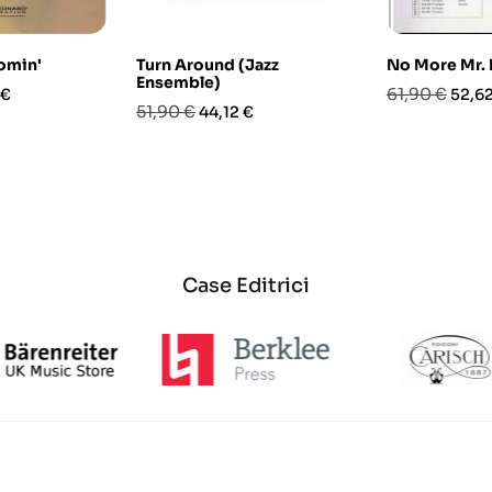
omin'
Turn Around (Jazz
No More Mr. 
Ensemble)
o
Prezzo
Prez
61,90 €
 €
52,62
Prezzo
Prezzo
51,90 €
44,12 €
base
base
Case Editrici