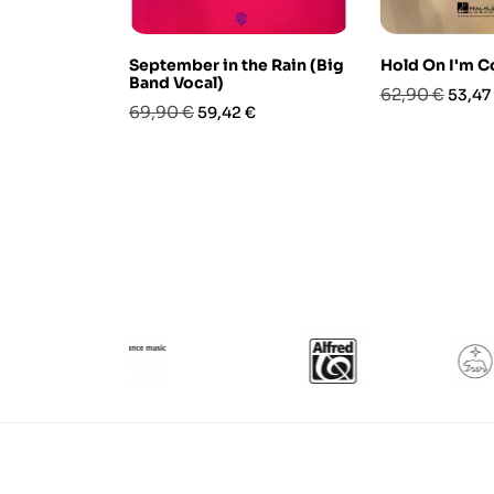
September in the Rain (Big
Hold On I'm C
Band Vocal)
Prezzo
Prezz
62,90 €
53,47
Prezzo
Prezzo
69,90 €
59,42 €
base
base