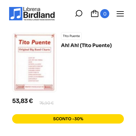
0
Tito Puente
Ah! Ah! (Tito Puente)
53,83 €
76,90 €
SCONTO -30%