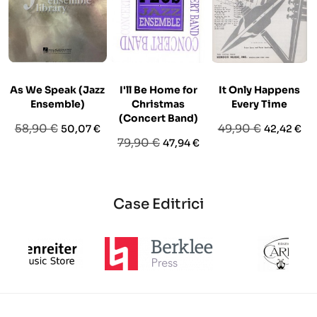
As We Speak (Jazz
I'll Be Home for
It Only Happens
Ensemble)
Christmas
Every Time
(Concert Band)
Prezzo
Prezzo
Prezzo
Prezzo
58,90 €
49,90 €
50,07 €
42,42 €
Prezzo
Prezzo
79,90 €
47,94 €
base
base
base
Case Editrici