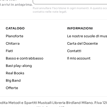
i arrivi in anteprima.
Puoi annullare l'iscrizione in ogni momenti. A questo sco
contatto nelle note legali.
CATALOGO
INFORMAZIONI
Pianoforte
Le nostre scuole di mus
Chitarra
Carta del Docente
Fiati
Contatti
Basso e contrabbasso
Il mio account
Basi play-along
Real Books
Big Band
Offerte
dita Metodi e Spartiti Musicali Libreria Birdland Milano. P.Iva 