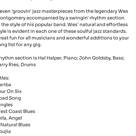
leven 'groovin' jazz masterpieces from the legendary Wes
ontgomery accompanied by a swingin' rhythm section
n the style of his popular band. Wes' natural and effortless
tyle is evident in each one of these soulful jazz standards.
reat fun for all musicians and wonderful additions to your
ng list for any gig.
hythm section is Hal Halper, Piano; John Goldsby, Bass;
arry Ries, Drums
tles:
ariba
our On Six
oad Song
ingles
est Coast Blues
eila, Angel
 Natural Blues
oujia