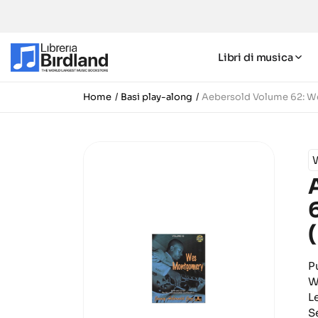
Libri di musica
Home
Basi play-along
Aebersold Volume 62: W
P
W
L
S