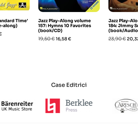
andard Time'
Jazz Play-Along volume
Jazz Play-Al
y-along)
157: Hymns 10 Favorites
184: Jimmy S
(book/CD)
(book/Audio
o
€
Prezzo
Prezzo
Prezzo
Prez
19,50 €
23,90 €
16,58 €
20,3
base
base
Case Editrici