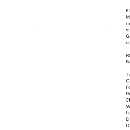
E
M
i
s
G
so
R
B
Ti
C
F
R
J
W
L
D
D