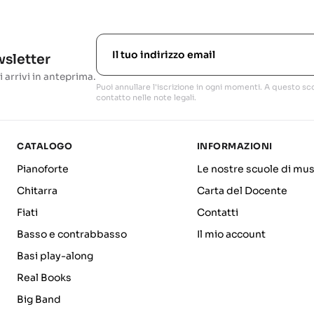
ewsletter
i arrivi in anteprima.
Puoi annullare l'iscrizione in ogni momenti. A questo sco
contatto nelle note legali.
CATALOGO
INFORMAZIONI
Pianoforte
Le nostre scuole di mus
Chitarra
Carta del Docente
Fiati
Contatti
Basso e contrabbasso
Il mio account
Basi play-along
Real Books
Big Band