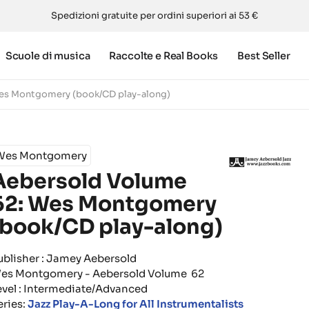
Spedizioni gratuite per ordini superiori ai 53 €
Scuole di musica
Raccolte e Real Books
Best Seller
es Montgomery (book/CD play-along)
Wes Montgomery
Aebersold Volume
62: Wes Montgomery
(book/CD play-along)
ublisher : Jamey Aebersold
es Montgomery - Aebersold Volume 62
evel : Intermediate/Advanced
eries:
Jazz Play-A-Long for All Instrumentalists