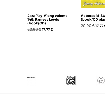
Jazz Play-Along volume
Aebersold 'St
146: Ramsey Lewis
(book/CD pla
(book/CD)
Prezzo
Prezz
20,90 €
17,77 
Prezzo
Prezzo
20,90 €
17,77 €
base
base