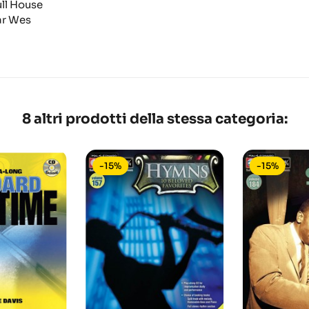
ull House
ar Wes
8 altri prodotti della stessa categoria:
-15%
-15%