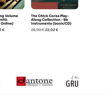
ong Volume
The Chick Corea Play-
Miles Davis
mith
Along Collection - Bb
(book/Multi
 Online)
Instruments (book/CD)
Online)
zo
Prezzo
Prezzo
Prezzo
Pre
25,90 €
23,90 €
2 €
22,02 €
20,
base
base