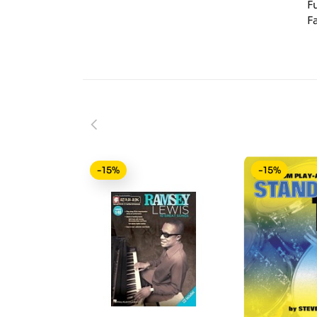
F
F
-15%
-15%