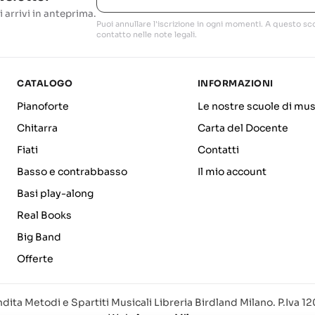
i arrivi in anteprima.
Puoi annullare l'iscrizione in ogni momenti. A questo sco
contatto nelle note legali.
CATALOGO
INFORMAZIONI
Pianoforte
Le nostre scuole di mus
Chitarra
Carta del Docente
Fiati
Contatti
Basso e contrabbasso
Il mio account
Basi play-along
Real Books
Big Band
Offerte
dita Metodi e Spartiti Musicali Libreria Birdland Milano. P.Iva 