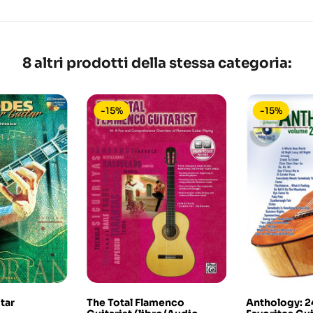
8 altri prodotti della stessa categoria:
-15%
-15%
tar
The Total Flamenco
Anthology: 2