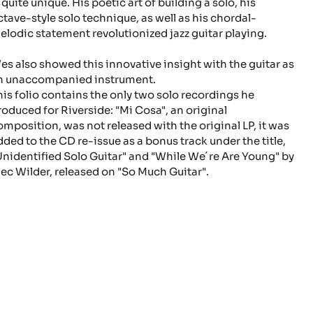
 quite unique. His poetic art of building a solo, his
ctave-style solo technique, as well as his chordal-
elodic statement revolutionized jazz guitar playing.
es also showed this innovative insight with the guitar as
n unaccompanied instrument.
his folio contains the only two solo recordings he
roduced for Riverside:
"Mi Cosa"
, an original
omposition, was not released with the original LP, it was
dded to the CD re-issue as a bonus track under the title,
nidentified Solo Guitar"
and
"While We´re Are Young"
by
lec Wilder, released on "
So Much Guitar"
.