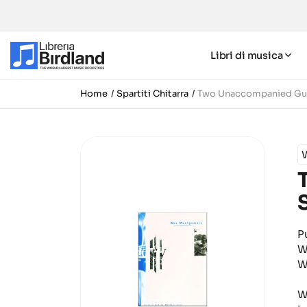
Libri di musica
Home
Spartiti Chitarra
Two Unaccompanied Gui
P
W
W
W