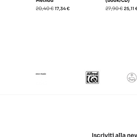
Method
(book/CD)
Prezzo
Prezzo
Prezzo
Prezz
20,40 €
27,90 €
17,34 €
25,11 
base
base
Iscriviti alla n