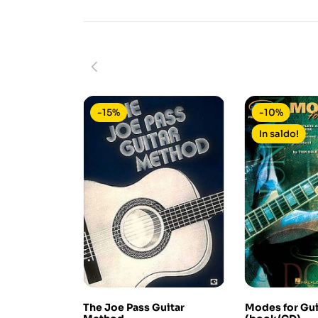
-15%
-10%
In saldo!
The Joe Pass Guitar
Modes for Gui