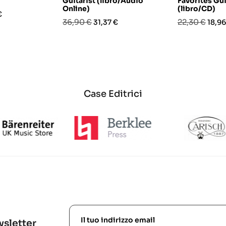
Guitarist (libro/Audio
Favorites Gui
Online)
(libro/CD)
o
€
Prezzo
Prezzo
Prezzo
Prez
36,90 €
22,30 €
31,37 €
18,96
base
base
Case Editrici
ewsletter