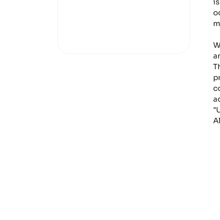
is
o
m
W
a
T
p
c
a
"
U
A