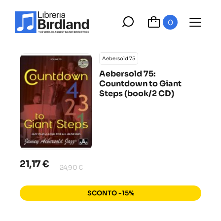
0
Aebersold 75
Aebersold 75:
Countdown to Giant
Steps (book/2 CD)
21,17 €
24,90 €
SCONTO -15%