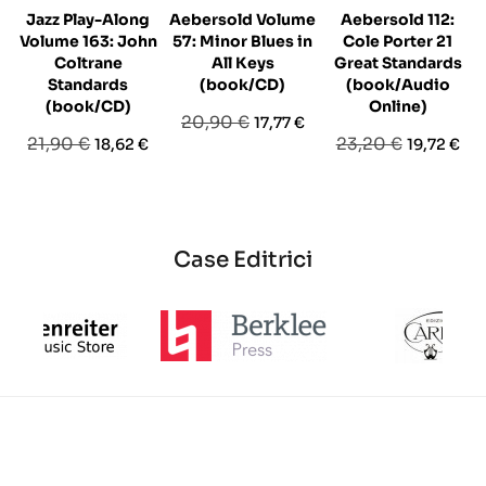
Jazz Play-Along
Aebersold Volume
Aebersold 112:
Volume 163: John
57: Minor Blues in
Cole Porter 21
Coltrane
All Keys
Great Standards
Standards
(book/CD)
(book/Audio
(book/CD)
Online)
Prezzo
Prezzo
20,90 €
17,77 €
Prezzo
Prezzo
Prezzo
Prezzo
21,90 €
23,20 €
18,62 €
19,72 €
base
base
base
Case Editrici